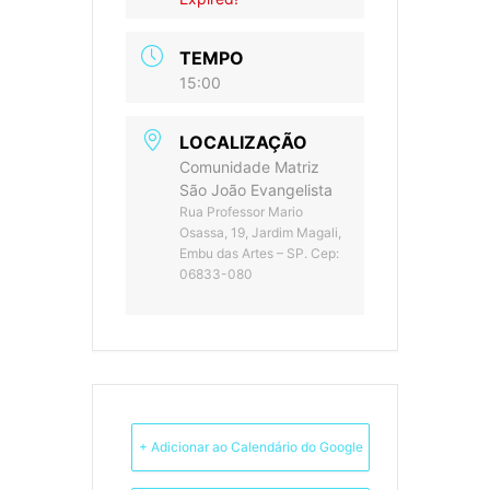
TEMPO
15:00
LOCALIZAÇÃO
Comunidade Matriz
São João Evangelista
Rua Professor Mario
Osassa, 19, Jardim Magali,
Embu das Artes – SP. Cep:
06833-080
+ Adicionar ao Calendário do Google