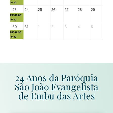
10:30
23
24
25
26
27
28
29
MISSA SB
10:30
30
31
1
2
3
4
5
MISSA SB
10:30
24 Anos da Paróquia
São João Evangelista
de Embu das Artes