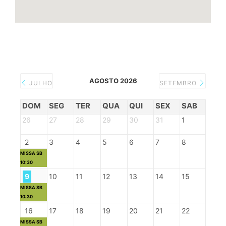
AGOSTO 2026
JULHO
SETEMBRO
DOM
SEG
TER
QUA
QUI
SEX
SAB
26
27
28
29
30
31
1
2
3
4
5
6
7
8
MISSA SB
10:30
9
10
11
12
13
14
15
MISSA SB
10:30
16
17
18
19
20
21
22
MISSA SB